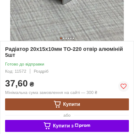
Радіатор 20х15х10мм TO-220 отвір алюміній
5шт
Готово до відправки
Код: 11572
Роздріб
37,60
₴
Мінімальна сума замовлення на сайті — 300 ₴
Купити
або
Купити з