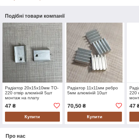
Подібні товари компанії
Радіатор 20х15х10мм TO-
Радіатор 11х11мм ребро
Раді
220 отвір алюміній 5шт
5мм алюміній 10шт
220 
монтаж на плату
монт
47
70,50
47
₴
₴
Купити
Купити
Про нас