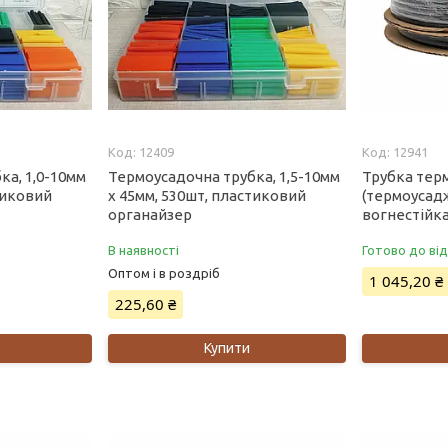
12409
12941
ка, 1,0-10мм
Термоусадочна трубка, 1,5-10мм
Трубка тер
тиковий
х 45мм, 530шт, пластиковий
(термоусад
органайзер
вогнестійка
В наявності
Готово до ві
Оптом і в роздріб
1 045,20 ₴
225,60 ₴
Купити