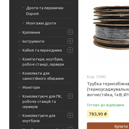
Дроти та перемички
Dupont
Монтажні дроти
Кріплення
Інструменти
Кабелі та перехідники
Комп'ютери, ноутбуки,
робочі станції, сервери
Комплекти для
12942
самостійного збирання
Трубка термозбіжн
Монітори
(термоусаджувальна
вогнестійка, 1кВ, Ø
Комплектуючі для ПК,
робочіх станцій та
Готово до відправки
серверів
783,90 ₴
Комплектуючі для
ноутбуків
Купити