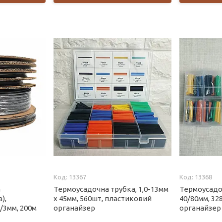
13367
13368
а
Термоусадочна трубка, 1,0-13мм
Термоусадоч
),
х 45мм, 560шт, пластиковий
40/80мм, 32
6/3мм, 200м
органайзер
органайзер