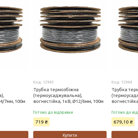
12943
12944
а
Трубка термозбіжна
Трубка тер
),
(термоусаджувальна),
(термоусад
14/7мм, 100м
вогнестійка, 1кВ, Ø12/6мм, 100м
вогнестійка
Готово до відправки
Готово до ві
719 ₴
679,10 ₴
Купити