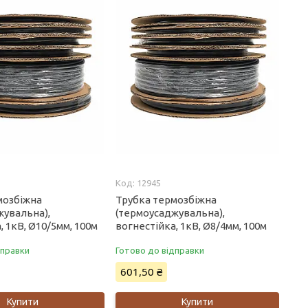
12945
мозбіжна
Трубка термозбіжна
жувальна),
(термоусаджувальна),
, 1кВ, Ø10/5мм, 100м
вогнестійка, 1кВ, Ø8/4мм, 100м
дправки
Готово до відправки
601,50 ₴
Купити
Купити