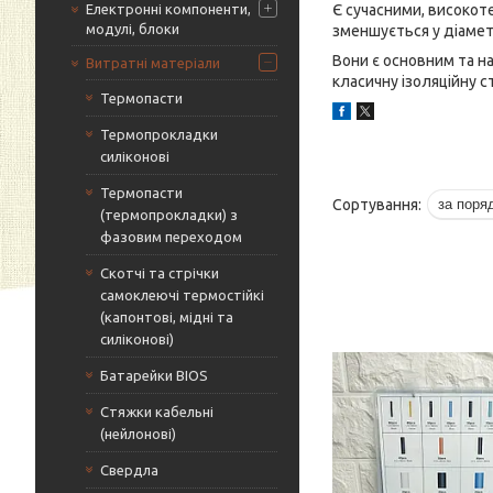
Електронні компоненти,
Є сучасними, високоте
модулі, блоки
зменшується у діамет
Вони є основним та н
Витратні матеріали
класичну ізоляційну ст
Термопасти
Термопрокладки
силіконові
Термопасти
(термопрокладки) з
фазовим переходом
Скотчі та стрічки
самоклеючі термостійкі
(капонтові, мідні та
силіконові)
Батарейки BIOS
Стяжки кабельні
(нейлонові)
Свердла