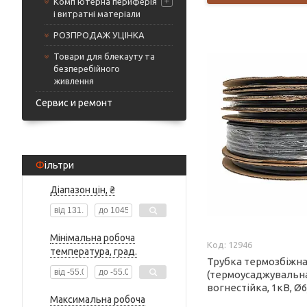
Комп'ютерна периферія
і витратні матеріали
РОЗПРОДАЖ УЦІНКА
Товари для блекауту та
безперебійного
живлення
Сервис и ремонт
Фільтри
Діапазон цін, ₴
Мінімальна робоча
12946
температура, град.
Трубка термозбіжн
(термоусаджувальна
вогнестійка, 1кВ, Ø
Максимальна робоча