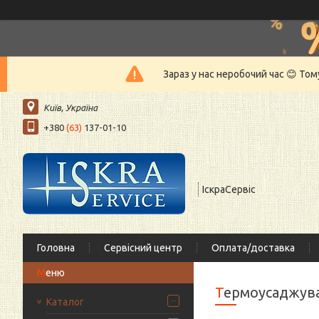
Зараз у нас неробочий час 😊 То
Київ, Україна
+380
(63)
137-01-10
ІскраСервіс
Головна
Сервісний центр
Оплата/доставка
Термоусаджув
Каталог