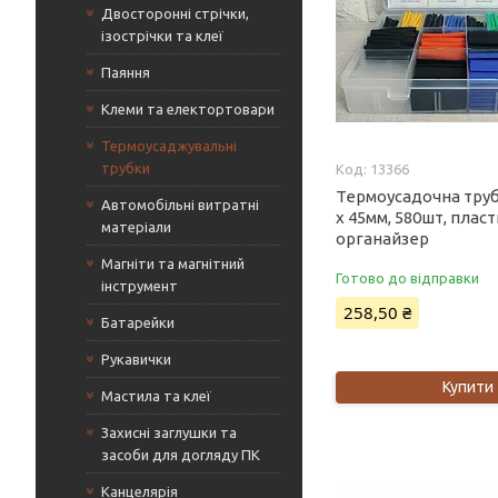
Двосторонні стрічки,
ізострічки та клеї
Паяння
Клеми та електортовари
Термоусаджувальні
трубки
13366
Термоусадочна труб
Автомобільні витратні
х 45мм, 580шт, плас
матеріали
органайзер
Магніти та магнітний
Готово до відправки
інструмент
258,50 ₴
Батарейки
Рукавички
Купити
Мастила та клеї
Захисні заглушки та
засоби для догляду ПК
Канцелярія