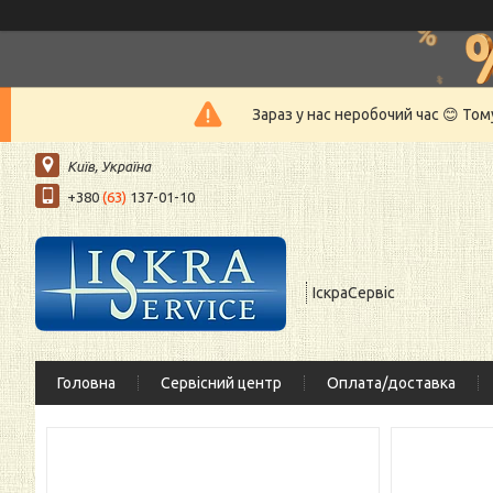
Зараз у нас неробочий час 😊 То
Київ, Україна
+380
(63)
137-01-10
ІскраСервіс
Головна
Сервісний центр
Оплата/доставка