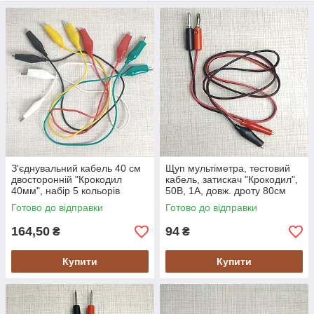
З'єднувальний кабель 40 см
Щуп мультіметра, тестовий
двосторонній "Крокодил
кабель, затискач "Крокодил",
40мм", набір 5 кольорів
50В, 1А, довж. дроту 80см
Готово до відправки
Готово до відправки
164,50
94
₴
₴
Купити
Купити