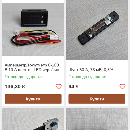
Амперметр/вольтметр 0-100
В 10 А пост. ст. LED черв/син
Шунт 50 А, 75 мВ, 0,5%
Готово до відправки
Готово до відправки
136,30
94
₴
₴
Купити
Купити