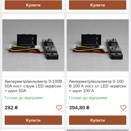
Купити
Купити
Амперметр/вольтметр 0-100В
Амперметр/вольтметр 0-100
50А пост. струм LED черв/син
В 100 А пост. ст. LED черв/син
+ шунт 50А
+ шунт 100 А
Готово до відправки
Готово до відправки
282
394,80
₴
₴
Купити
Купити