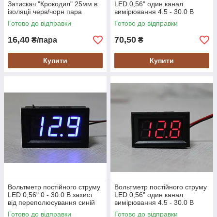
Затискач "Крокодил" 25мм в
LED 0,56" один канал
ізоляції черв/чорн пара
вимірювання 4.5 - 30.0 В
захист переполюсування
Готово до відправки
Готово до відправки
синій
16,40
70,50
₴/пара
₴
Купити
Купити
Вольтметр постійного струму
Вольтметр постійного струму
LED 0,56" 0 - 30.0 В захист
LED 0,56" один канал
від переполюсування синій
вимірювання 4.5 - 30.0 В
захист переполюсування
Готово до відправки
Готово до відправки