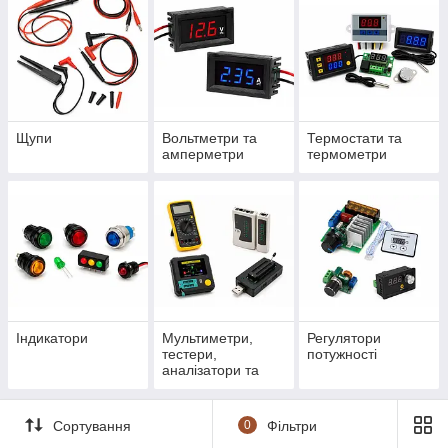
Щупи
Вольтметри та
Термостати та
амперметри
термометри
Індикатори
Мультиметри,
Регулятори
тестери,
потужності
аналізатори та
програматори
Сортування
0
Фільтри