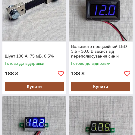
Вольтметр прецезійний LED
3,5 - 30.0 В захист від
Шунт 100 А, 75 мВ, 0,5%
переполюсування синій
48*29*22мм XH-B101
Готово до відправки
Готово до відправки
188
188
₴
₴
Купити
Купити