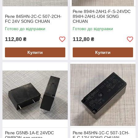
Реле 894H-2AH1-F-S-24VDC
Реле 845HN-2C-C 507-2CH-
894H-2AH1-U04 SONG
FC 24V SONG CHUAN
CHUAN
Готово до відправки
Готово до відправки
112,80
112,80
₴
₴
Купити
Купити
Реле G5NB-1A-E 24VDC
Реле 845HN-1C-C 507-1CH-
OMRON для котла
F-C 12V SONG CHUAN