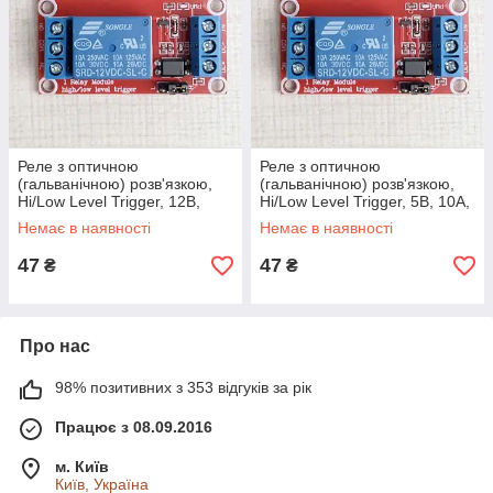
Реле з оптичною
Реле з оптичною
(гальванічною) розв'язкою,
(гальванічною) розв'язкою,
Hi/Low Level Trigger, 12В,
Hi/Low Level Trigger, 5В, 10А,
10А, один канал
один канал
Немає в наявності
Немає в наявності
47
47
₴
₴
Про нас
98% позитивних з 353 відгуків за рік
Працює з 08.09.2016
м. Київ
Київ, Україна