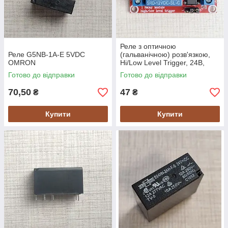
Реле з оптичною
Реле G5NB-1A-E 5VDC
(гальванічною) розв'язкою,
OMRON
Hi/Low Level Trigger, 24В,
10А, один канал
Готово до відправки
Готово до відправки
70,50
47
₴
₴
Купити
Купити