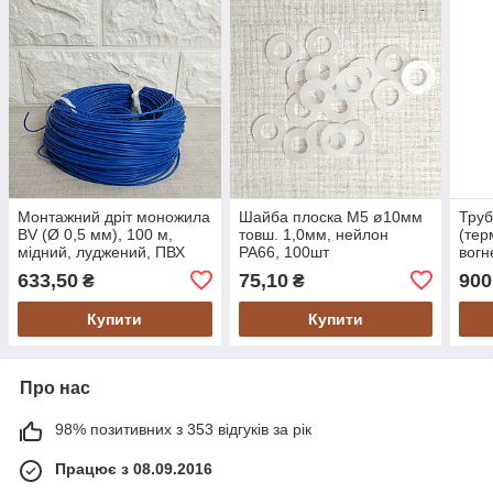
Монтажний дріт моножила
Шайба плоска М5 ø10мм
Труб
BV (Ø 0,5 мм), 100 м,
товш. 1,0мм, нейлон
(тер
мідний, луджений, ПВХ
PA66, 100шт
вогн
ізоляція подвійна, синій
200
633,50
75,10
900
₴
₴
Купити
Купити
Про нас
98% позитивних з 353 відгуків за рік
Працює з 08.09.2016