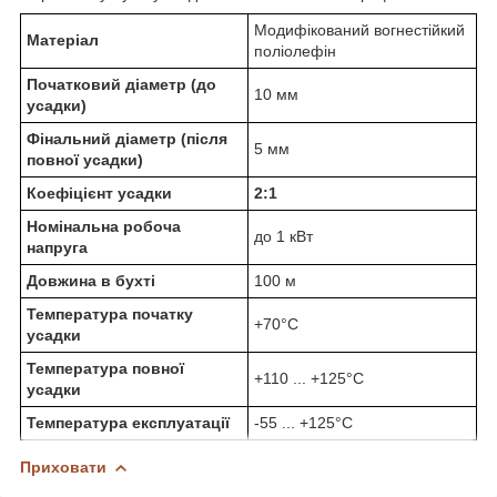
Модифікований вогнестійкий
Матеріал
поліолефін
Початковий діаметр (до
10 мм
усадки)
Фінальний діаметр (після
5 мм
повної усадки)
Коефіцієнт усадки
2:1
Номінальна робоча
до 1 кВт
напруга
Довжина в бухті
100 м
Температура початку
+70°С
усадки
Температура повної
+110 ... +125°С
усадки
Температура експлуатації
-55 ... +125°С
Приховати