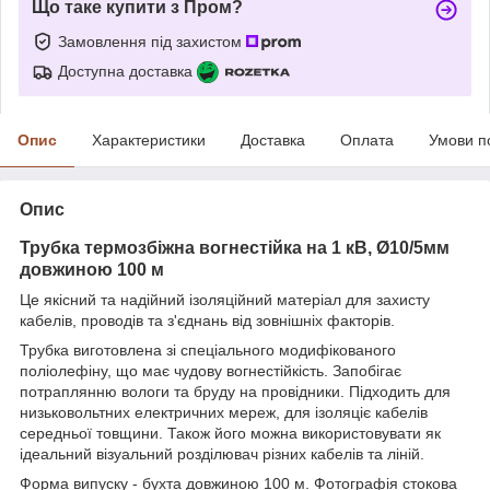
Що таке купити з Пром?
Замовлення під захистом
Доступна доставка
Опис
Характеристики
Доставка
Оплата
Умови п
Опис
Трубка термозбіжна вогнестійка на 1 кВ, Ø10/5мм
довжиною 100 м
Це якісний та надійний ізоляційний матеріал для захисту
кабелів, проводів та з'єднань від зовнішніх факторів.
Трубка виготовлена зі спеціального модифікованого
поліолефіну, що має чудову вогнестійкість. Запобігає
потраплянню вологи та бруду на провідники. Підходить для
низьковольтних електричних мереж, для ізоляціє кабелів
середньої товщини. Також його можна використовувати як
ідеальний візуальний розділювач різних кабелів та ліній.
Форма випуску - бухта довжиною 100 м. Фотографія стокова