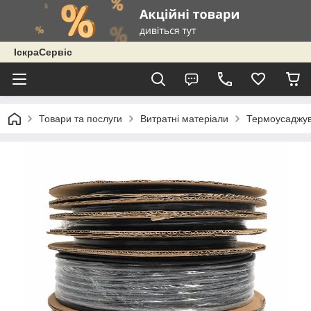
ІскраСервіс
Товари та послуги
Витратні матеріали
Термоусаджув