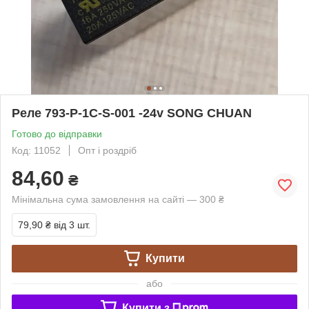
Реле 793-P-1C-S-001 -24v SONG CHUAN
Готово до відправки
Код: 11052
Опт і роздріб
84,60
₴
Мінімальна сума замовлення на сайті — 300 ₴
79,90 ₴
від 3 шт.
Купити
або
Купити з