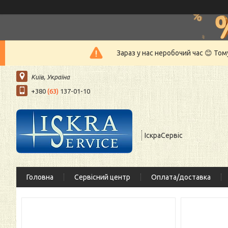
Зараз у нас неробочий час 😊 То
Київ, Україна
+380
(63)
137-01-10
ІскраСервіс
Головна
Сервісний центр
Оплата/доставка