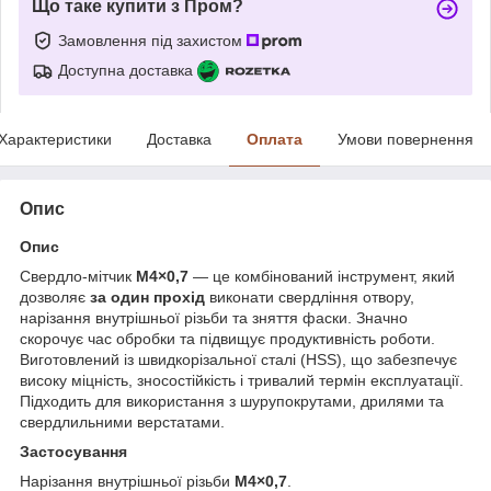
Що таке купити з Пром?
Замовлення під захистом
Доступна доставка
Характеристики
Доставка
Оплата
Умови повернення
Опис
Опис
Свердло-мітчик
M4×0,7
— це комбінований інструмент, який
дозволяє
за один прохід
виконати свердління отвору,
нарізання внутрішньої різьби та зняття фаски. Значно
скорочує час обробки та підвищує продуктивність роботи.
Виготовлений із швидкорізальної сталі (HSS), що забезпечує
високу міцність, зносостійкість і тривалий термін експлуатації.
Підходить для використання з шурупокрутами, дрилями та
свердлильними верстатами.
Застосування
Нарізання внутрішньої різьби
M4×0,7
.