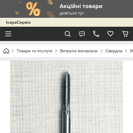
ІскраСервіс
Товари та послуги
Витратні матеріали
Свердла
М