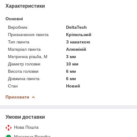
Характеристики
Основні
Виробник
DeltaTech
Призначення гвинта
Кріпильний
Тип гвинта
З накаткою
Матеріал гвинта
Алюміній
Метрична різьба, М
3 мм
Діаметр головки
10 мм
Висота головки
6 мм
Довжина гвинта
6 мм
Стан
Новий
Приховати
Умови доставки
Нова Пошта
Магазини Rozetka