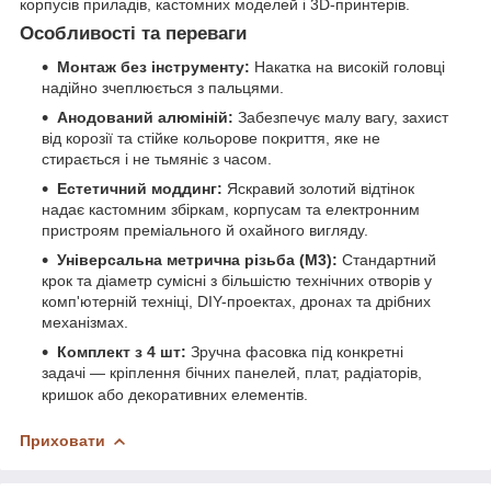
корпусів приладів, кастомних моделей і 3D-принтерів.
Особливості та переваги
Монтаж без інструменту:
Накатка на високій головці
надійно зчеплюється з пальцями.
Анодований алюміній:
Забезпечує малу вагу, захист
від корозії та стійке кольорове покриття, яке не
стирається і не тьмяніє з часом.
Естетичний моддинг:
Яскравий золотий відтінок
надає кастомним збіркам, корпусам та електронним
пристроям преміального й охайного вигляду.
Універсальна метрична різьба (М3):
Стандартний
крок та діаметр сумісні з більшістю технічних отворів у
комп'ютерній техніці, DIY-проектах, дронах та дрібних
механізмах.
Комплект з 4 шт:
Зручна фасовка під конкретні
задачі — кріплення бічних панелей, плат, радіаторів,
кришок або декоративних елементів.
Приховати