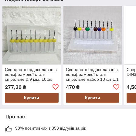
Свердло твердосплавне з
Свердло твердосплавне з
Свер
вольфрамової сталі
вольфрамової сталі
DIN
спіральне 0,9 мм, 10шт,
спіральне набор 10 шт 1,1
міні бокс
- 2,0мм
277,30
470
4,5
₴
₴
Купити
Купити
Про нас
98% позитивних з 353 відгуків за рік