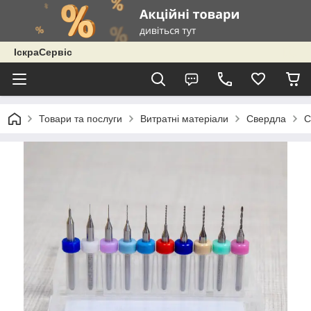
ІскраСервіс
Товари та послуги
Витратні матеріали
Свердла
С