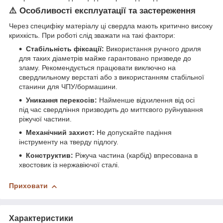
⚠️ Особливості експлуатації та застереження
Через специфіку матеріалу ці свердла мають критично високу
крихкість. При роботі слід зважати на такі фактори:
Стабільність фіксації:
Використання ручного дриля
для таких діаметрів майже гарантовано призведе до
зламу. Рекомендується працювати виключно на
свердлильному верстаті або з використанням стабільної
станини для ЧПУ/бормашини.
Уникання перекосів:
Найменше відхилення від осі
під час свердління призводить до миттєвого руйнування
ріжучої частини.
Механічний захист:
Не допускайте падіння
інструменту на тверду підлогу.
Конструктив:
Ріжуча частина (карбід) впресована в
хвостовик із нержавіючої сталі.
Приховати
Характеристики