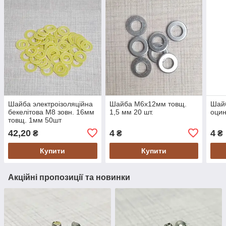
Шайба электроізоляційна
Шайба М6х12мм товщ.
Шай
бекелітова М8 зовн. 16мм
1,5 мм 20 шт.
оцин
товщ. 1мм 50шт
42,20
4
4
₴
₴
₴
Купити
Купити
Акційні пропозиції та новинки