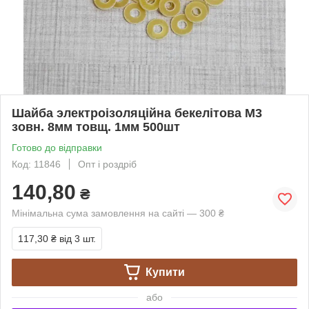
Шайба электроізоляційна бекелітова М3
зовн. 8мм товщ. 1мм 500шт
Готово до відправки
Код: 11846
Опт і роздріб
140,80
₴
Мінімальна сума замовлення на сайті — 300 ₴
117,30 ₴
від 3 шт.
Купити
або