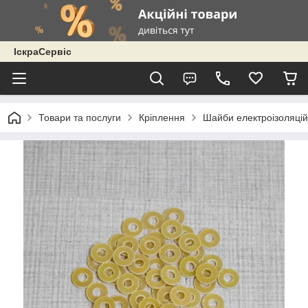
ІскраСервіс
Товари та послуги
Кріплення
Шайби електроізоляційн