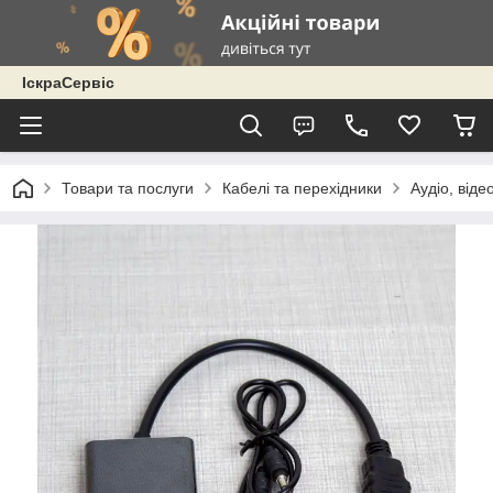
ІскраСервіс
Товари та послуги
Кабелі та перехідники
Аудіо, віде