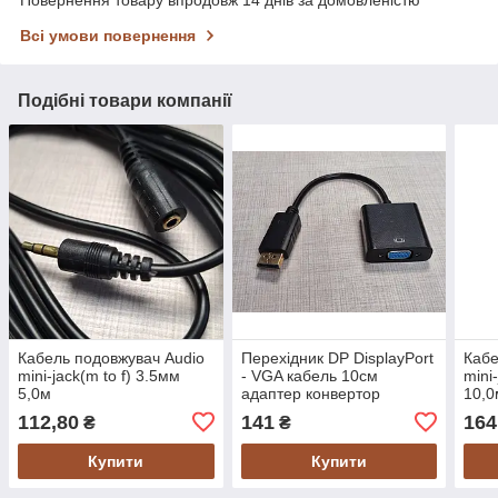
Повернення товару впродовж 14 днів за домовленістю
Всі умови повернення
Подібні товари компанії
Кабель подовжувач Audio
Перехідник DP DisplayPort
Кабе
mini-jack(m to f) 3.5мм
- VGA кабель 10см
mini
5,0м
адаптер конвертор
10,0
112,80
141
164
₴
₴
Купити
Купити