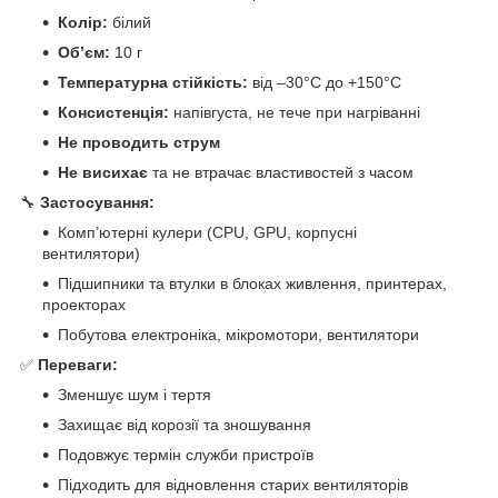
Колір:
білий
Обʼєм:
10 г
Температурна стійкість:
від –30°C до +150°C
Консистенція:
напівгуста, не тече при нагріванні
Не проводить струм
Не висихає
та не втрачає властивостей з часом
🔧
Застосування:
Комп’ютерні кулери (CPU, GPU, корпусні
вентилятори)
Підшипники та втулки в блоках живлення, принтерах,
проекторах
Побутова електроніка, мікромотори, вентилятори
✅
Переваги:
Зменшує шум і тертя
Захищає від корозії та зношування
Подовжує термін служби пристроїв
Підходить для відновлення старих вентиляторів