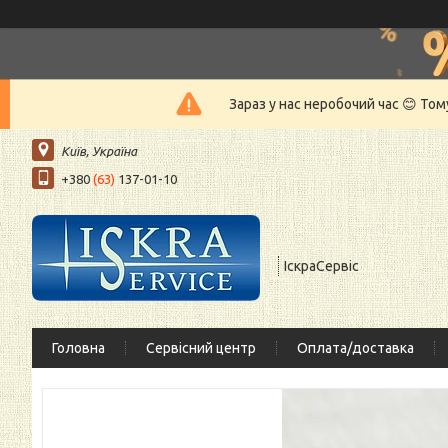
Зараз у нас неробочий час 😊 То
Київ, Україна
+380
(63)
137-01-10
ІскраСервіс
Головна
Сервісний центр
Оплата/доставка