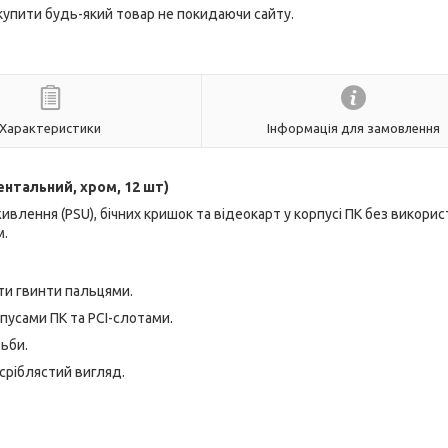
 купити будь-який товар не покидаючи сайту.
Характеристики
Інформація для замовлення
ентальний, хром, 12 шт)
лення (PSU), бічних кришок та відеокарт у корпусі ПК без викорис
м.
ти гвинти пальцями.
рпусами ПК та PCI-слотами.
зьби.
 сріблястий вигляд.