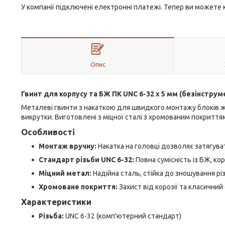
У компанії підключені електронні платежі. Тепер ви можете
Опис
Гвинт для корпусу та БЖ ПК UNC 6-32 х 5 мм (безінструм
Металеві гвинти з накаткою для швидкого монтажу блоків жив
викрутки. Виготовлені з міцної сталі з хромованим покриття
Особливості
Монтаж вручну:
Накатка на головці дозволяє затягува
Стандарт різьби UNC 6-32:
Повна сумісність із БЖ, ко
Міцний метал:
Надійна сталь, стійка до зношування рі
Хромоване покриття:
Захист від корозії та класичний
Характеристики
Різьба:
UNC 6-32 (комп'ютерний стандарт)