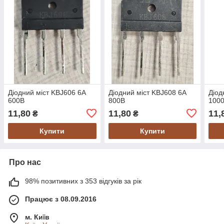
Діодний міст KBJ606 6А
Діодний міст KBJ608 6А
Діод
600В
800В
100
11,80
11,80
11,
₴
₴
Купити
Купити
Про нас
98% позитивних з 353 відгуків за рік
Працює з 08.09.2016
м. Київ