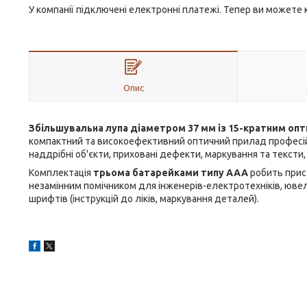
У компанії підключені електронні платежі. Тепер ви можете
Опис
Збільшувальна лупа діаметром 37 мм із 15-кратним оп
компактний та високоефективний оптичний прилад професійн
наддрібні об'єкти, приховані дефекти, маркування та тексти
Комплектація
трьома батарейками типу ААА
робить прист
незамінним помічником для інженерів-електротехніків, ювелі
шрифтів (інструкцій до ліків, маркування деталей).