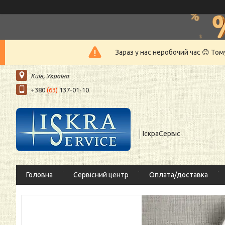
Зараз у нас неробочий час 😊 То
Київ, Україна
+380
(63)
137-01-10
ІскраСервіс
Головна
Сервісний центр
Оплата/доставка