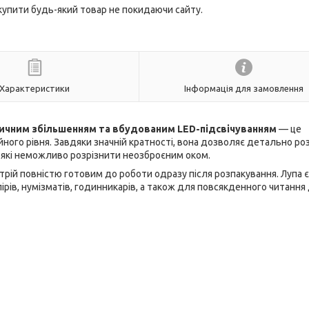
 купити будь-який товар не покидаючи сайту.
Характеристики
Інформація для замовлення
тичним збільшенням та вбудованим LED-підсвічуванням
— це
ого рівня. Завдяки значній кратності, вона дозволяє детально ро
, які неможливо розрізнити неозброєним оком.
рій повністю готовим до роботи одразу після розпакування. Лупа є
рів, нумізматів, годинникарів, а також для повсякденного читання