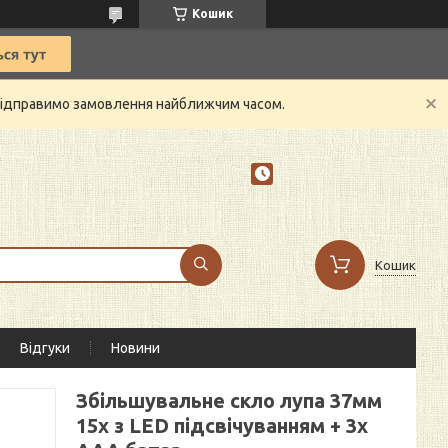
Кошик
й відправимо замовлення найближчим часом.
Кошик
Відгуки
Новини
Збільшувальне скло лупа 37мм
15х з LED підсвічуванням + 3х