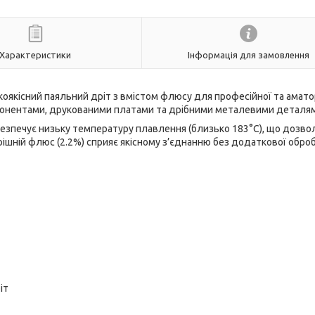
Характеристики
Інформація для замовлення
оякісний паяльний дріт з вмістом флюсу для професійної та амато
понентами, друкованими платами та дрібними металевими деталя
безпечує низьку температуру плавлення (близько 183°C), що дозво
рішній флюс (2.2%) сприяє якісному з’єднанню без додаткової обро
іт