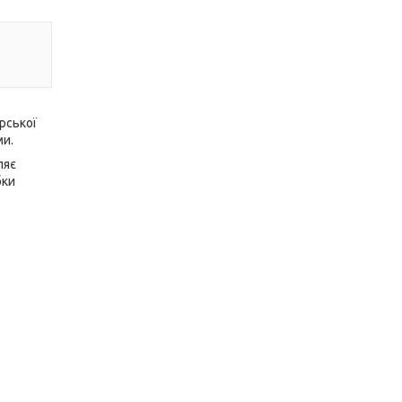
рської
ми.
ляє
бки