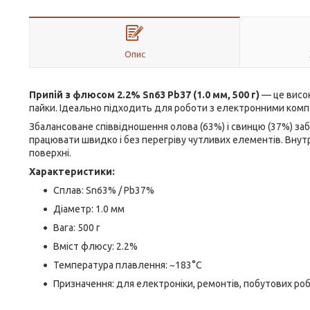
Опис
Припій з флюсом 2.2% Sn63 Pb37 (1.0 мм, 500 г)
— це висок
пайки. Ідеально підходить для роботи з електронними ком
Збалансоване співвідношення олова (63%) і свинцю (37%) за
працювати швидко і без перегріву чутливих елементів. Внут
поверхні.
Характеристики:
Сплав: Sn63% / Pb37%
Діаметр: 1.0 мм
Вага: 500 г
Вміст флюсу: 2.2%
Температура плавлення: ~183°C
Призначення: для електроніки, ремонтів, побутових роб