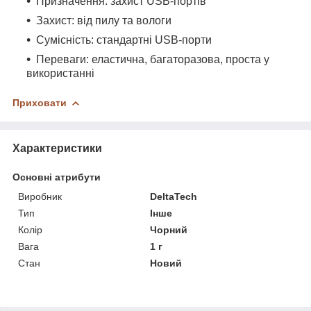
Призначення: захист USB-портів
Захист: від пилу та вологи
Сумісність: стандартні USB-порти
Переваги: еластична, багаторазова, проста у
використанні
Приховати
Характеристики
Основні атрибути
Виробник
DeltaTech
Тип
Інше
Колір
Чорний
Вага
1 г
Стан
Новий