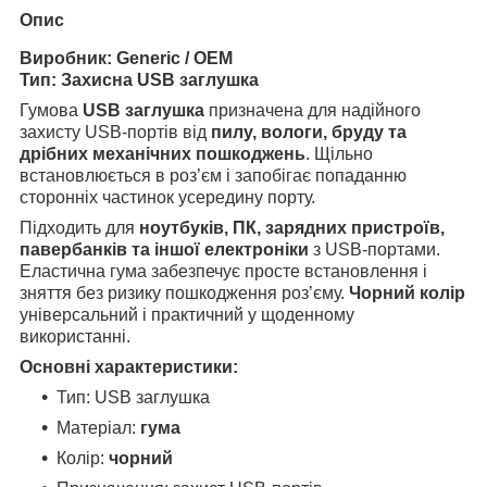
Опис
Виробник:
Generic / OEM
Тип:
Захисна USB заглушка
Гумова
USB заглушка
призначена для надійного
захисту USB-портів від
пилу, вологи, бруду та
дрібних механічних пошкоджень
. Щільно
встановлюється в роз’єм і запобігає попаданню
сторонніх частинок усередину порту.
Підходить для
ноутбуків, ПК, зарядних пристроїв,
павербанків та іншої електроніки
з USB-портами.
Еластична гума забезпечує просте встановлення і
зняття без ризику пошкодження роз’єму.
Чорний колір
універсальний і практичний у щоденному
використанні.
Основні характеристики:
Тип: USB заглушка
Матеріал:
гума
Колір:
чорний