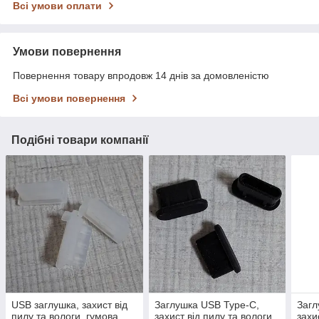
Всі умови оплати
Умови повернення
Повернення товару впродовж 14 днів за домовленістю
Всі умови повернення
Подібні товари компанії
USB заглушка, захист від
Заглушка USB Type-C,
Загл
пилу та вологи, гумова,
захист від пилу та вологи,
захи