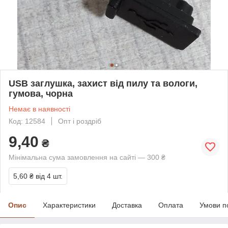
USB заглушка, захист від пилу та вологи,
гумова, чорна
Немає в наявності
Код: 12584
Опт і роздріб
9,40
₴
Мінімальна сума замовлення на сайті — 300 ₴
5,60 ₴
від 4 шт.
Опис
Характеристики
Доставка
Оплата
Умови п