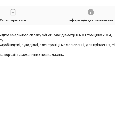
Характеристики
Інформація для замовлення
 рідкоземельного сплаву NdFeB. Має діаметр
8
мм
і товщину
2 мм
, 
ру.
иробництві, рукоділлі, електроніці, моделюванні, для кріплення, фі
від корозії та механічних пошкоджень.