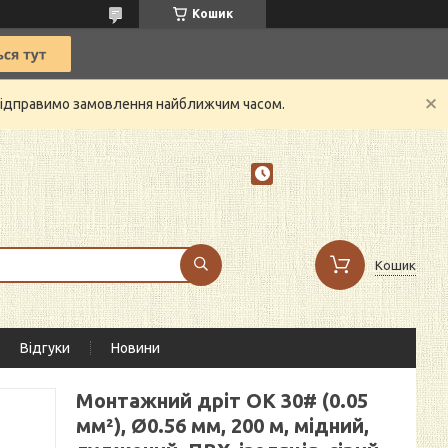
Кошик
й відправимо замовлення найближчим часом.
Кошик
Відгуки
Новини
Монтажний дріт OK 30# (0.05
мм²), Ø0.56 мм, 200 м, мідний,