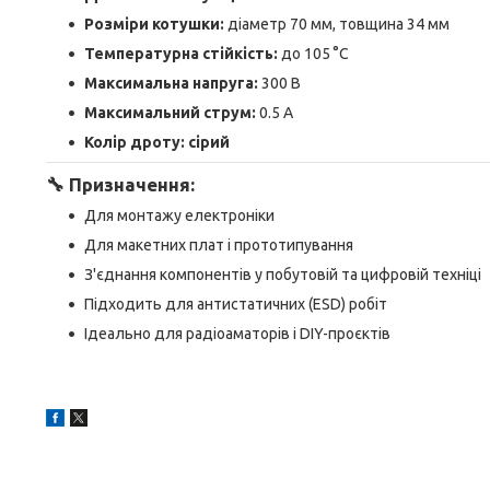
Розміри котушки:
діаметр 70 мм, товщина 34 мм
Температурна стійкість:
до 105 °C
Максимальна напруга:
300 В
Максимальний струм:
0.5 А
Колір дроту:
сірий
🔧
Призначення:
Для монтажу електроніки
Для макетних плат і прототипування
З'єднання компонентів у побутовій та цифровій техніці
Підходить для антистатичних (ESD) робіт
Ідеально для радіоаматорів і DIY-проєктів