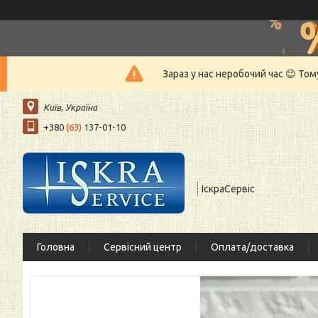
Зараз у нас неробочий час 😊 То
Київ, Україна
+380
(63)
137-01-10
ІскраСервіс
Головна
Сервісний центр
Оплата/доставка