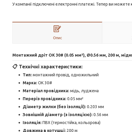
У компанії підключені електронні платежі. Тепер ви можете
Опис
Монтажний дріт OK 30# (0.05 мм²), Ø0.56 мм, 200 м, мід
📋
Технічні характеристики:
Тип:
монтажний провід, одножильний
Марка:
OK 30#
Матеріал провідника:
мідь, луджена
Переріз провідника:
0.05 мм²
Діаметр жилки (без ізоляції):
0.203 мм
Зовнішній діаметр (з ізоляцією):
0.56 мм
Ізоляція:
ПВХ (термостійка, кольорова)
Довжина в котушці:
200 м