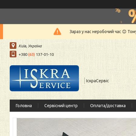
Зараз у нас неробочий час 😊 То
Київ, Україна
+380
(63)
137-01-10
ІскраСервіс
Головна
Сервісний центр
Оплата/доставка