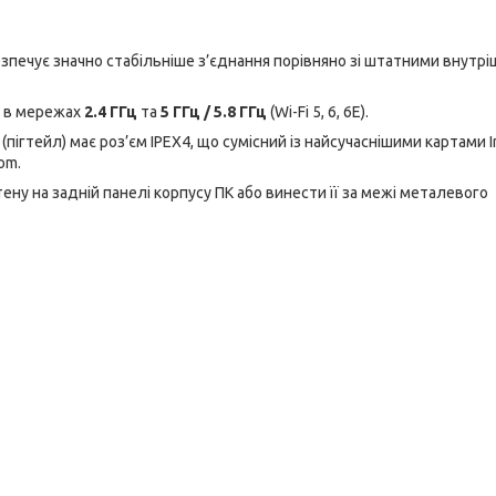
зпечує значно стабільніше з’єднання порівняно зі штатними внутрі
 в мережах
2.4 ГГц
та
5 ГГц / 5.8 ГГц
(Wi-Fi 5, 6, 6E).
пігтейл) має роз’єм IPEX4, що сумісний із найсучаснішими картами I
om.
ну на задній панелі корпусу ПК або винести її за межі металевого