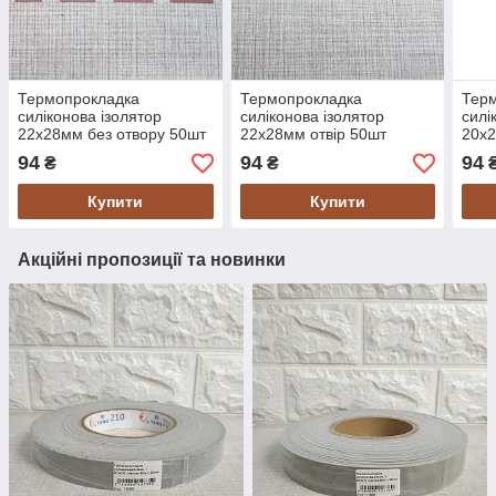
Термопрокладка
Термопрокладка
Тер
силіконова ізолятор
силіконова ізолятор
силі
22х28мм без отвору 50шт
22х28мм отвір 50шт
20х2
94
94
94
₴
₴
Купити
Купити
Акційні пропозиції та новинки