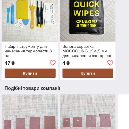
Набір інструменту для
Волога серветка
нанесення термопасти 8
MOCOOLING 19×15 мм
од.
для видалення застарілої
термопасти
47
4
₴
₴
Купити
Купити
Подібні товари компанії