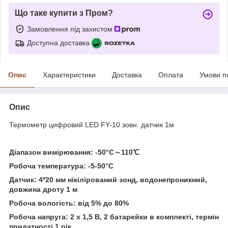
Що таке купити з Пром?
Замовлення під захистом
Доступна доставка
Опис
Характеристики
Доставка
Оплата
Умови п
Опис
Термометр цифровий LED FY-10 зовн. датчик 1м
Діапазон вимірювання: -50°C～110℃
Робоча температура: -5-50°C
Датчик: 4*20 мм нікілірований
зонд, водонепроникний,
довжина дроту 1 м
Робоча вологість: від 5% до 80%
Робоча напруга: 2 х 1,5 В, 2 батарейки в комплекті, термін
придатності 1 рік