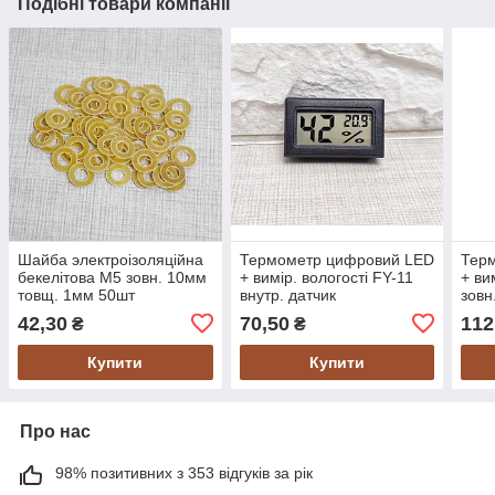
Подібні товари компанії
Шайба электроізоляційна
Термометр цифровий LED
Тер
бекелітова М5 зовн. 10мм
+ вимір. вологості FY-11
+ ви
товщ. 1мм 50шт
внутр. датчик
зовн
42,30
70,50
112
₴
₴
Купити
Купити
Про нас
98% позитивних з 353 відгуків за рік