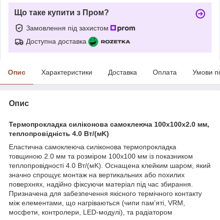
Що таке купити з Пром?
Замовлення під захистом
Доступна доставка
Опис
Характеристики
Доставка
Оплата
Умови п
Опис
Термопрокладка силіконова самоклеюча 100х100х2.0 мм,
теплопровідність 4.0 Вт/(мK)
Еластична самоклеюча силіконова термопрокладка
товщиною 2.0 мм та розміром 100х100 мм із показником
теплопровідності 4.0 Вт/(мK). Оснащена клейким шаром, який
значно спрощує монтаж на вертикальних або похилих
поверхнях, надійно фіксуючи матеріал під час збирання.
Призначена для забезпечення якісного термічного контакту
між елементами, що нагріваються (чипи пам'яті, VRM,
мосфети, контролери, LED-модулі), та радіатором