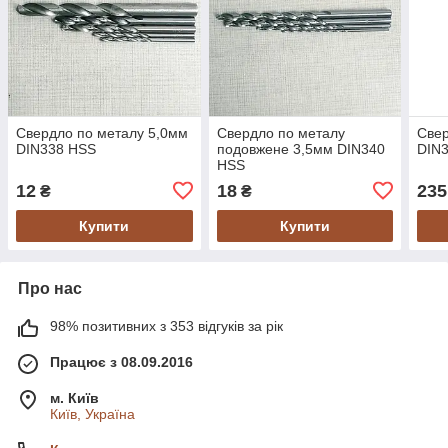
Свердло по металу 5,0мм
Свердло по металу
Свер
DIN338 HSS
подовжене 3,5мм DIN340
DIN
HSS
12
18
235
₴
₴
Купити
Купити
Про нас
98% позитивних з 353 відгуків за рік
Працює з 08.09.2016
м. Київ
Київ, Україна