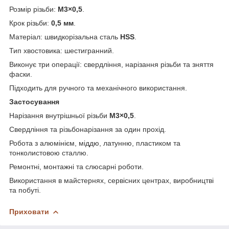
Розмір різьби:
M3×0,5
.
Крок різьби:
0,5 мм
.
Матеріал: швидкорізальна сталь
HSS
.
Тип хвостовика: шестигранний.
Виконує три операції: свердління, нарізання різьби та зняття
фаски.
Підходить для ручного та механічного використання.
Застосування
Нарізання внутрішньої різьби
M3×0,5
.
Свердління та різьбонарізання за один прохід.
Робота з алюмінієм, міддю, латунню, пластиком та
тонколистовою сталлю.
Ремонтні, монтажні та слюсарні роботи.
Використання в майстернях, сервісних центрах, виробництві
та побуті.
Приховати