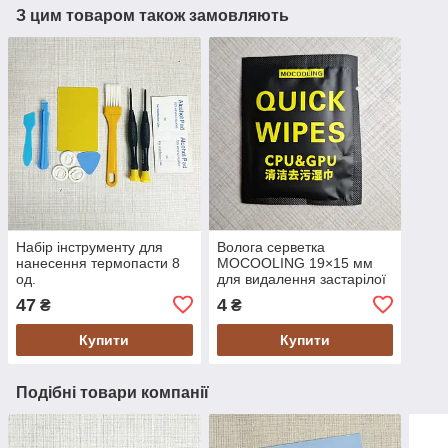
З цим товаром також замовляють
Набір інструменту для
Волога серветка
нанесення термопасти 8
MOCOOLING 19×15 мм
од.
для видалення застарілої
термопасти
47
4
₴
₴
Купити
Купити
Подібні товари компанії