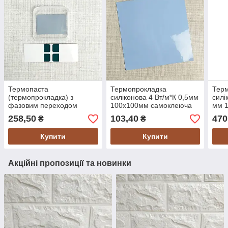
Термопаста
Термопрокладка
Тер
(термопрокладка) з
силіконова 4 Вт/м*К 0,5мм
силі
фазовим переходом
100х100мм самоклеюча
мм 
Honeywell PTM7950
258,50
103,40
470
₴
₴
30×20×0,25 мм, 8.5 Вт/м·К
(1 шт)
Купити
Купити
Акційні пропозиції та новинки