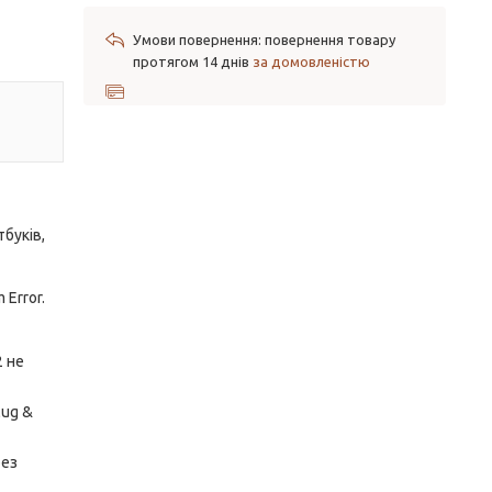
повернення товару
протягом 14 днів
за домовленістю
буків,
Error.
2 не
ug &
без