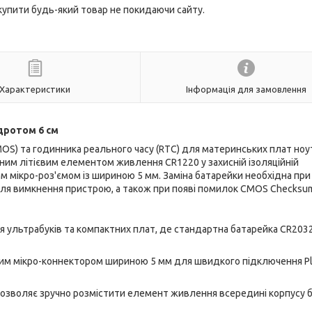
 купити будь-який товар не покидаючи сайту.
Характеристики
Інформація для замовлення
 дротом 6 см
S) та годинника реального часу (RTC) для материнських плат ноут
им літієвим елементом живлення CR1220 у захисній ізоляційній
 мікро-роз'ємом із шириною 5 мм. Заміна батарейки необхідна при
сля вимкнення пристрою, а також при появі помилок CMOS Checksum 
 ультрабуків та компактних плат, де стандартна батарейка CR203
м мікро-коннектором шириною 5 мм для швидкого підключення Pl
озволяє зручно розмістити елемент живлення всередині корпусу 