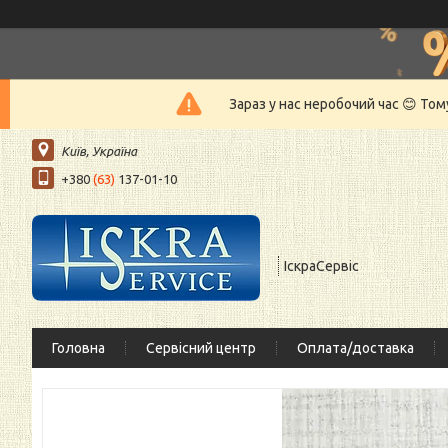
Зараз у нас неробочий час 😊 То
Київ, Україна
+380
(63)
137-01-10
ІскраСервіс
Головна
Сервісний центр
Оплата/доставка