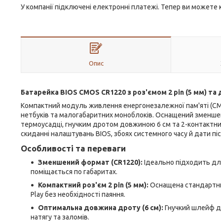
У компанії підключені електронні платежі. Тепер ви можете
Опис
Батарейка BIOS CMOS CR1220 з роз'ємом 2 pin (5 мм) та
Компактний модуль живлення енергонезалежної пам'яті (CMO
нетбуків та малогабаритних моноблоків. Оснащений зменшен
термоусадці, гнучким дротом довжиною 6 см та 2-контактним
скиданні налаштувань BIOS, збоях системного часу й дати пі
Особливості та переваги
Зменшений формат (CR1220):
Ідеально підходить для
поміщається по габаритах.
Компактний роз'єм 2 pin (5 мм):
Оснащена стандартни
Play без необхідності паяння.
Оптимальна довжина дроту (6 см):
Гнучкий шлейф д
натягу та заломів.