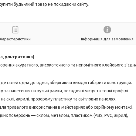
 купити будь-який товар не покидаючи сайту.
Характеристики
Інформація для замовлення
ра, ультратонка)
орення акуратного, високоточного та непомітного клейового з'єдн
деталей одна до одної, зберігаючи вихідні габарити конструкцій.
та нанесення на вузькі рамки, посадочні місця та тонкі профілі.
а склі, акрилі, прозорому пластику та світлових панелях.
ля тривалого використання в майстернях або серійному монтажі.
дких поверхонь — склом, металом, пластиком (ABS, PVC, акрил),