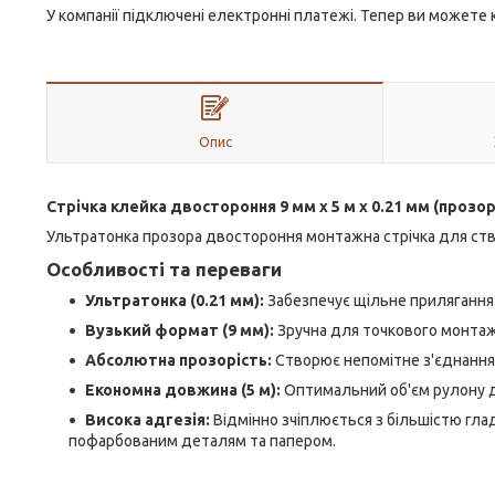
У компанії підключені електронні платежі. Тепер ви можете
Опис
Стрічка клейка двостороння 9 мм х 5 м х 0.21 мм (прозо
Ультратонка прозора двостороння монтажна стрічка для ств
Особливості та переваги
Ультратонка (0.21 мм):
Забезпечує щільне прилягання 
Вузький формат (9 мм):
Зручна для точкового монтажу 
Абсолютна прозорість:
Створює непомітне з'єднання н
Економна довжина (5 м):
Оптимальний об'єм рулону д
Висока адгезія:
Відмінно зчіплюється з більшістю гла
пофарбованим деталям та папером.