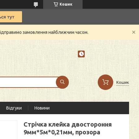
Кошик
й відправимо замовлення найближчим часом.
Кошик
Відгуки
Новини
Стрічка клейка двостороння
9мм*5м*0,21мм, прозора