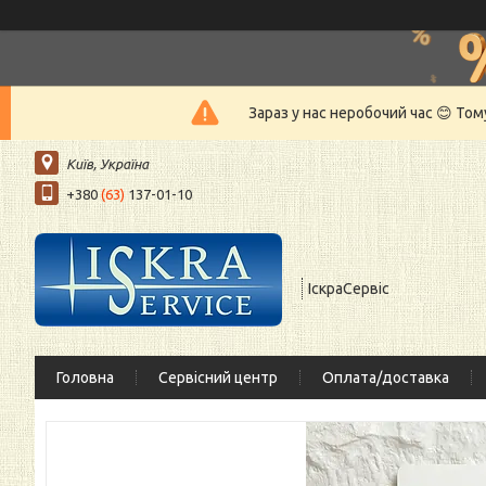
Зараз у нас неробочий час 😊 То
Київ, Україна
+380
(63)
137-01-10
ІскраСервіс
Головна
Сервісний центр
Оплата/доставка