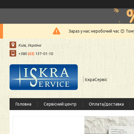
Зараз у нас неробочий час 😊 То
Київ, Україна
+380
(63)
137-01-10
ІскраСервіс
Головна
Сервісний центр
Оплата/доставка