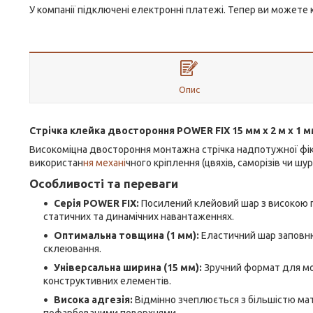
У компанії підключені електронні платежі. Тепер ви можете
Опис
Стрічка клейка двостороння POWER FIX 15 мм х 2 м х 1 м
Високоміцна двостороння монтажна стрічка надпотужної фікс
використан
ня механі
чного кріплення (цвяхів, саморізів чи шур
Особливості та переваги
Серія POWER FIX:
Посилений клейовий шар з високою п
статичних та динамічних навантаженнях.
Оптимальна товщина (1 мм):
Еластичний шар заповню
склеювання.
Універсальна ширина (15 мм):
Зручний формат для мон
конструктивних елементів.
Висока адгезія:
Відмінно зчеплюється з більшістю мат