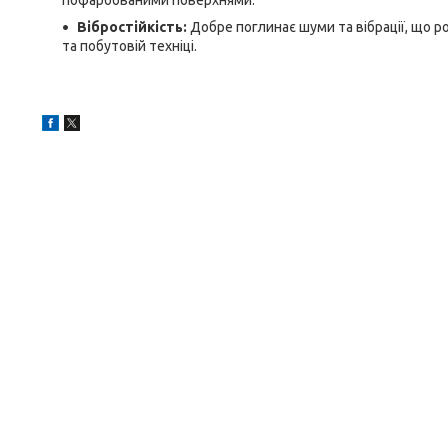
пофарбованими поверхнями.
Вібростійкість:
Добре поглинає шуми та вібрації, що р
та побутовій техніці.