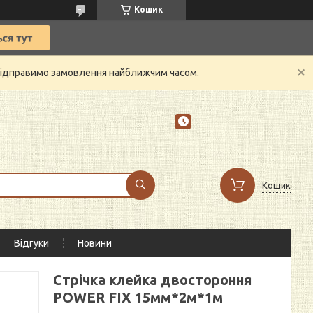
Кошик
й відправимо замовлення найближчим часом.
Кошик
Відгуки
Новини
Стрічка клейка двостороння
POWER FIX 15мм*2м*1м