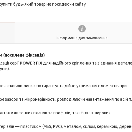
 купити будь-який товар не покидаючи сайту.
Інформація для замовлення
м (посилена фіксація)
ації серії
POWER FIX
для надійного кріплення та з'єднання детале
упів).
очатковою липкістю гарантує надійне утримання елементів при
є зазори та мікронерівності, розподіляючи навантаження по всій 
тажу як тонких планок та профілів, так і більш широких
еріалів — пластиком (ABS, PVC), металом, склом, керамікою, дерев