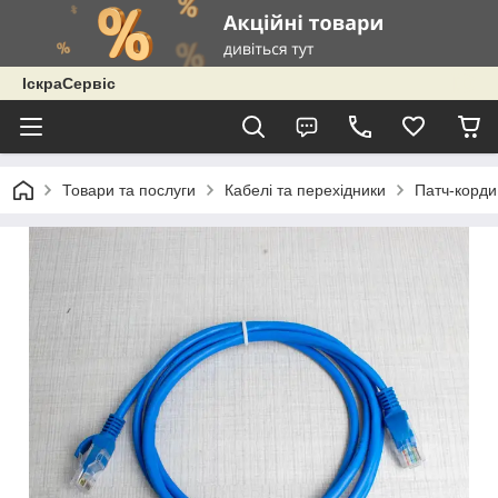
ІскраСервіс
Товари та послуги
Кабелі та перехідники
Патч-корди