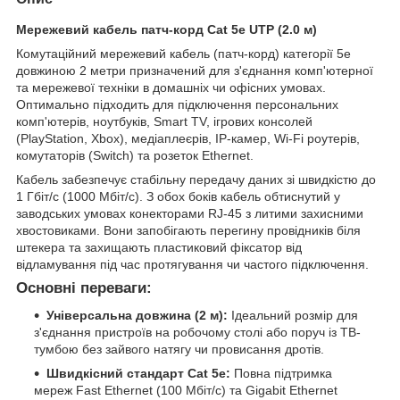
Мережевий кабель патч-корд Cat 5e UTP (2.0 м)
Комутаційний мережевий кабель (патч-корд) категорії 5e
довжиною 2 метри призначений для з'єднання комп'ютерної
та мережевої техніки в домашніх чи офісних умовах.
Оптимально підходить для підключення персональних
комп'ютерів, ноутбуків, Smart TV, ігрових консолей
(PlayStation, Xbox), медіаплеєрів, IP-камер, Wi-Fi роутерів,
комутаторів (Switch) та розеток Ethernet.
Кабель забезпечує стабільну передачу даних зі швидкістю до
1 Гбіт/с (1000 Мбіт/с). З обох боків кабель обтиснутий у
заводських умовах конекторами RJ-45 з литими захисними
хвостовиками. Вони запобігають перегину провідників біля
штекера та захищають пластиковий фіксатор від
відламування під час протягування чи частого підключення.
Основні переваги:
Універсальна довжина (2 м):
Ідеальний розмір для
з'єднання пристроїв на робочому столі або поруч із ТВ-
тумбою без зайвого натягу чи провисання дротів.
Швидкісний стандарт Cat 5e:
Повна підтримка
мереж Fast Ethernet (100 Мбіт/с) та Gigabit Ethernet