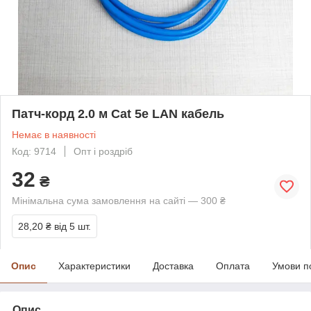
Патч-корд 2.0 м Cat 5e LAN кабель
Немає в наявності
Код: 9714
Опт і роздріб
32
₴
Мінімальна сума замовлення на сайті — 300 ₴
28,20 ₴
від 5 шт.
Опис
Характеристики
Доставка
Оплата
Умови п
Опис