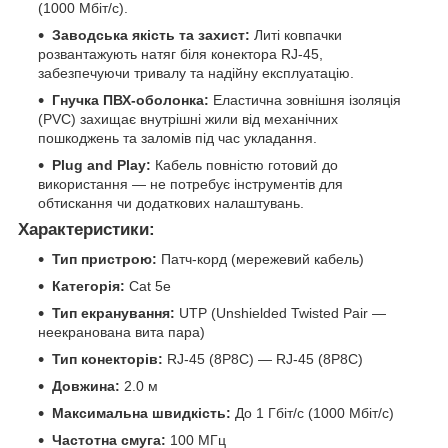
(1000 Мбіт/с).
Заводська якість та захист:
Литі ковпачки
розвантажують натяг біля конектора RJ-45,
забезпечуючи тривалу та надійну експлуатацію.
Гнучка ПВХ-оболонка:
Еластична зовнішня ізоляція
(PVC) захищає внутрішні жили від механічних
пошкоджень та заломів під час укладання.
Plug and Play:
Кабель повністю готовий до
використання — не потребує інструментів для
обтискання чи додаткових налаштувань.
Характеристики:
Тип пристрою:
Патч-корд (мережевий кабель)
Категорія:
Cat 5e
Тип екранування:
UTP (Unshielded Twisted Pair —
неекранована вита пара)
Тип конекторів:
RJ-45 (8P8C) — RJ-45 (8P8C)
Довжина:
2.0 м
Максимальна швидкість:
До 1 Гбіт/с (1000 Мбіт/с)
Частотна смуга:
100 МГц