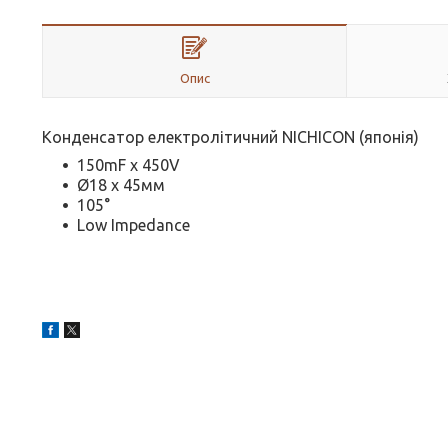
Опис
Конденсатор електролітичний NICHICON (японія)
150mF х 450V
Ø18 х 45мм
105°
Low Impedance