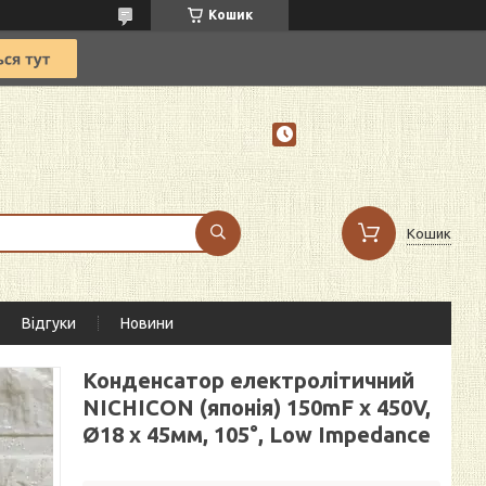
Кошик
Кошик
Відгуки
Новини
Конденсатор електролітичний
NICHICON (японія) 150mF х 450V,
Ø18 х 45мм, 105°, Low Impedance