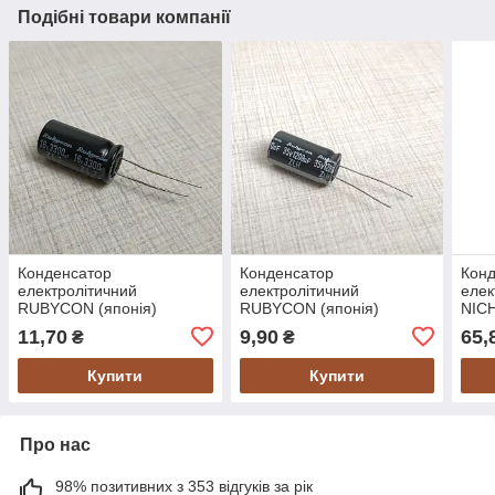
Подібні товари компанії
Конденсатор
Конденсатор
Кон
електролітичний
електролітичний
елек
RUBYCON (японія)
RUBYCON (японія)
NICH
3300mF х 16V, Ø13 х 25
1200mF х 35V, Ø13 х 25
х 45
11,70
9,90
65,
₴
₴
мм, 105°, Low Impedance
мм, 105°, Low Impedance
Low
Купити
Купити
Про нас
98% позитивних з 353 відгуків за рік