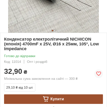
Конденсатор електролітичний NICHICON
(японія) 4700mF х 25V, Ø16 х 25мм, 105°, Low
Impedance
Готово до відправки
Код: 11014
Опт і роздріб
32,90
₴
Мінімальна сума замовлення на сайті — 300 ₴
29,10 ₴
від 10 шт.
Купити