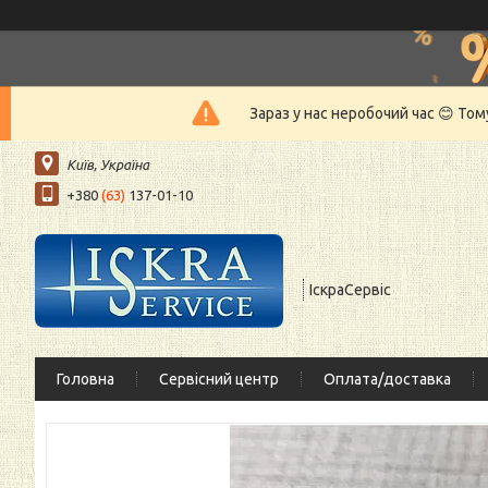
Зараз у нас неробочий час 😊 То
Київ, Україна
+380
(63)
137-01-10
ІскраСервіс
Головна
Сервісний центр
Оплата/доставка