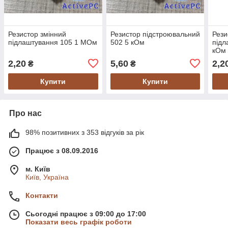
Резистор змінний
Резистор підстроювальний
Рези
підлаштування 105 1 МОм
502 5 кОм
підл
кОм
2,20
5,60
2,2
₴
₴
Купити
Купити
Про нас
98% позитивних з 353 відгуків за рік
Працює з 08.09.2016
м. Київ
Київ, Україна
Контакти
Сьогодні працює з 09:00 до 17:00
Показати весь графік роботи