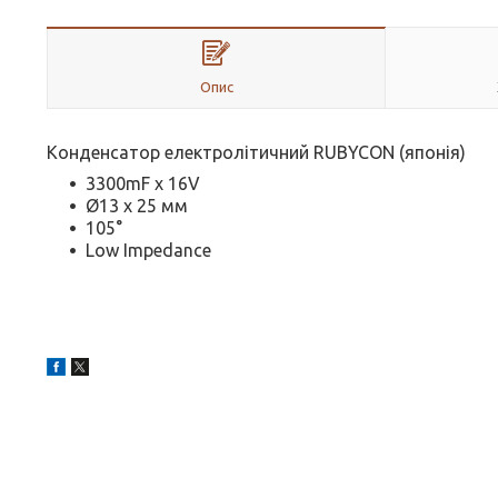
Опис
Конденсатор електролітичний RUBYCON (японія)
3300mF х 16V
Ø13 х 25 мм
105°
Low Impedance